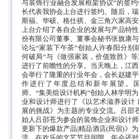
与装饰行业融合发展框架协议”的签约
长代表我协会上台进行签约。
随后，瑞
斯福、华硕、格仕祺、金三角六家高安
上台介绍了各自企业的发展与产品特性
份有限公司董事、董事会秘书张旗康与
论坛
“家装下午茶”创始人许春阳分别
何破局”与《做强家装，价值致胜》等
进行了前瞻性的分享。
当天晚上，江西
会举行了隆重的行业年会，会长赵建平
作进行了年度总结和新年展望。
师、
“集美组设计机构”创始人林学明
业和设计师进行了《以艺术滋养设计 
展的挑战》为主题的专业交流。
吕邵
始人吕邵苍为参会的装饰企业和设计师
更新下的爆款产品
|精品酒店(民宿)》
流。
在欢乐的文艺节目间隙，年会还对